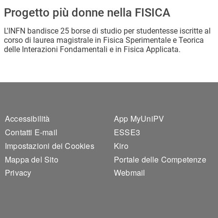
Progetto più donne nella FISICA
L'INFN bandisce 25 borse di studio per studentesse iscritte al
corso di laurea magistrale in Fisica Sperimentale e Teorica
delle Interazioni Fondamentali e in Fisica Applicata.
Footer 1
Footer 2
Accessibilità
App MyUniPV
Contatti E-mail
ESSE3
Impostazioni dei Cookies
Kiro
Mappa del Sito
Portale delle Competenze
Privacy
Webmail