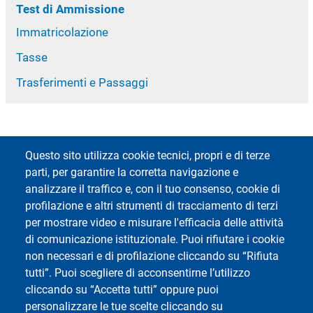
Test di Ammissione
Immatricolazione
Tasse
Trasferimenti e Passaggi
Questo sito utilizza cookie tecnici, propri e di terze
parti, per garantire la corretta navigazione e
analizzare il traffico e, con il tuo consenso, cookie di
Footer 1
Footer 2
Accessibilità
App MyUniPV
profilazione e altri strumenti di tracciamento di terzi
Contatti E-mail
ESSE3
per mostrare video e misurare l'efficacia delle attività
Impostazioni dei Cookies
Kiro
di comunicazione istituzionale. Puoi rifiutare i cookie
Mappa del Sito
Portale delle Competenze
non necessari e di profilazione cliccando su “Rifiuta
Privacy
Webmail
tutti”. Puoi scegliere di acconsentirne l’utilizzo
cliccando su “Accetta tutti” oppure puoi
personalizzare le tue scelte cliccando su