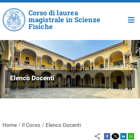
Salta al contenuto principale
Corso di laurea
magistrale in Scienze
Fisiche
Elenco Docenti
Home
Il Corso
Elenco Docenti