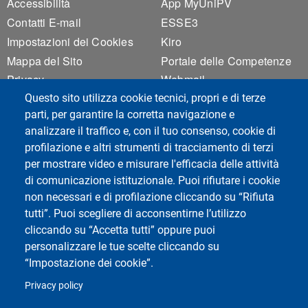
Footer 1
Footer 2
Accessibilità
App MyUniPV
Contatti E-mail
ESSE3
Impostazioni dei Cookies
Kiro
Mappa del Sito
Portale delle Competenze
Privacy
Webmail
Questo sito utilizza cookie tecnici, propri e di terze
parti, per garantire la corretta navigazione e
analizzare il traffico e, con il tuo consenso, cookie di
profilazione e altri strumenti di tracciamento di terzi
per mostrare video e misurare l'efficacia delle attività
Social di Ateneo
di comunicazione istituzionale. Puoi rifiutare i cookie
non necessari e di profilazione cliccando su “Rifiuta
tutti”. Puoi scegliere di acconsentirne l’utilizzo
cliccando su “Accetta tutti” oppure puoi
personalizzare le tue scelte cliccando su
Dipartimento di Fisica
“Impostazione dei cookie”.
Università degli Studi di Pavia
Privacy policy
Via Bassi, 6 - 27100 Pavia - Italy